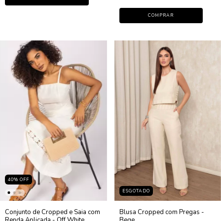
COMPRAR
40
%
OFF
ESGOTADO
Conjunto de Cropped e Saia com
Blusa Cropped com Pregas -
Renda Aplicada - Off White
Bege