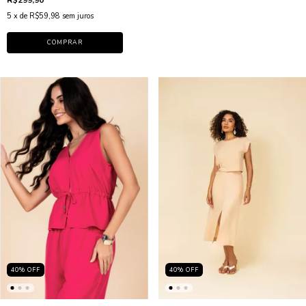
5
x de
R$59,98
sem juros
COMPRAR
40
%
OFF
40
%
OFF