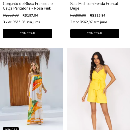
Conjunto de Blusa Franzida e
Saia Midi com Fenda Frontal -
Calça Pantalona - Rosa Pink
Bege
R$329,90
R$197,94
R$209,90
R$125,94
3
x de
R$65,98
sem juros
2
x de
R$62,97
sem juros
COMPRAR
COMPRAR
40
%
OFF