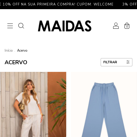
F NA SUA PRIMEIRA COMPRA! CUPOM: WELCOME
3% OFF NO PIX 
0
Início
.
Acervo
ACERVO
FILTRAR