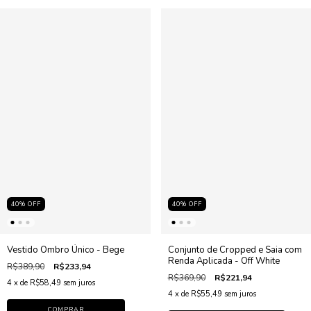
40
%
OFF
40
%
OFF
Vestido Ombro Único - Bege
Conjunto de Cropped e Saia com
Renda Aplicada - Off White
R$389,90
R$233,94
R$369,90
R$221,94
4
x de
R$58,49
sem juros
4
x de
R$55,49
sem juros
COMPRAR