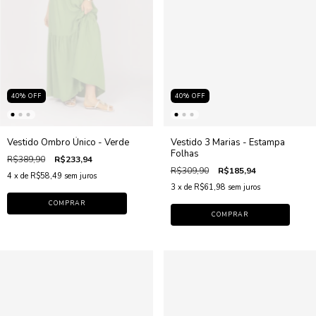
40
%
OFF
40
%
OFF
Vestido Ombro Único - Verde
Vestido 3 Marias - Estampa
Folhas
R$389,90
R$233,94
R$309,90
R$185,94
4
x de
R$58,49
sem juros
3
x de
R$61,98
sem juros
COMPRAR
COMPRAR