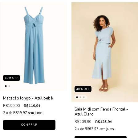
40
%
OFF
40
%
OFF
Macacão longo - Azul bebê
R$199,90
R$119,94
Saia Midi com Fenda Frontal -
2
x de
R$59,97
sem juros
Azul Claro
R$209,90
R$125,94
COMPRAR
2
x de
R$62,97
sem juros