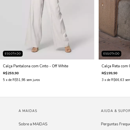
ESGOTADO
ESGOTADO
Calça Pantalona com Cinto - Off White
Calça Reta com C
R$259,90
R$199,90
5
x de
R$51,98
sem juros
3
x de
R$66,63
sem
A MAIDAS
AJUDA & SUPO
Sobre a MAIDAS
Perguntas Frequ