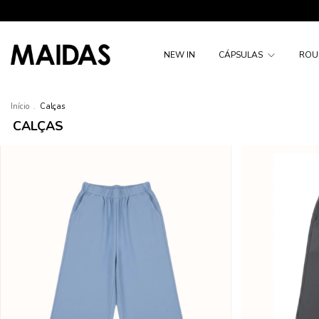
NEW IN
CÁPSULAS
ROU
Início
.
Calças
CALÇAS