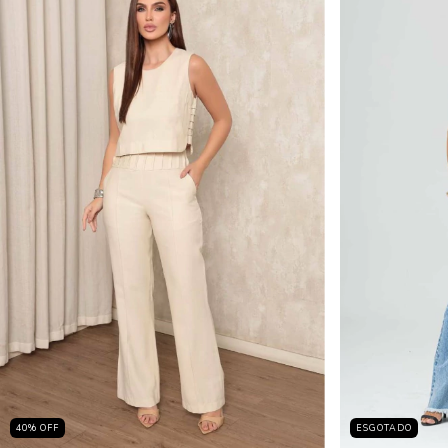
40
%
OFF
ESGOTADO