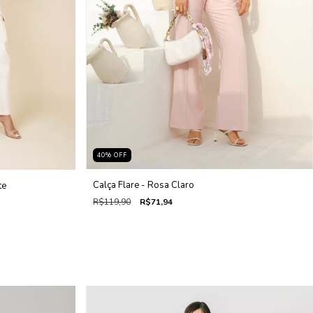
40
%
OFF
Calça Flare - Rosa Claro
te
R$119,90
R$71,94