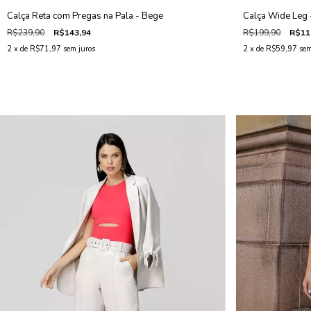
Calça Reta com Pregas na Pala - Bege
Calça Wide Leg 
R$239,90
R$143,94
R$199,90
R$11
2
x de
R$71,97
sem juros
2
x de
R$59,97
sem