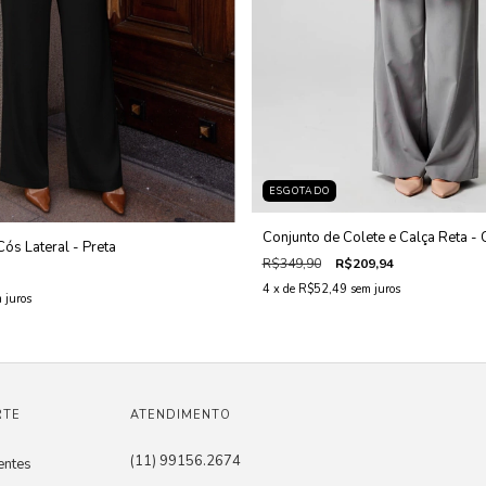
ESGOTADO
Conjunto de Colete e Calça Reta - 
ós Lateral - Preta
R$349,90
R$209,94
4
x de
R$52,49
sem juros
 juros
RTE
ATENDIMENTO
(11) 99156.2674
entes