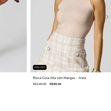
40
%
OFF
Blusa Gola Alta sem Mangas - Areia
R$149,90
R$89,94