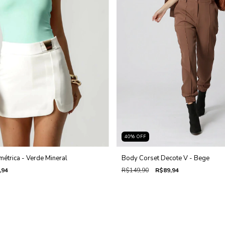
40
%
OFF
étrica - Verde Mineral
Body Corset Decote V - Bege
,94
R$149,90
R$89,94