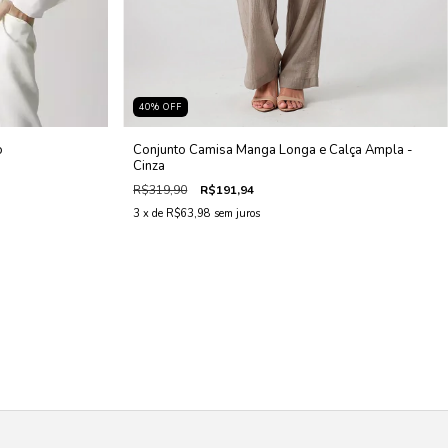
40
%
OFF
o
Conjunto Camisa Manga Longa e Calça Ampla -
Cinza
R$319,90
R$191,94
3
x de
R$63,98
sem juros