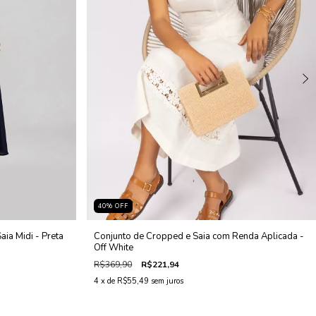
40
%
OFF
ia Midi - Preta
Conjunto de Cropped e Saia com Renda Aplicada -
Off White
R$369,90
R$221,94
4
x de
R$55,49
sem juros