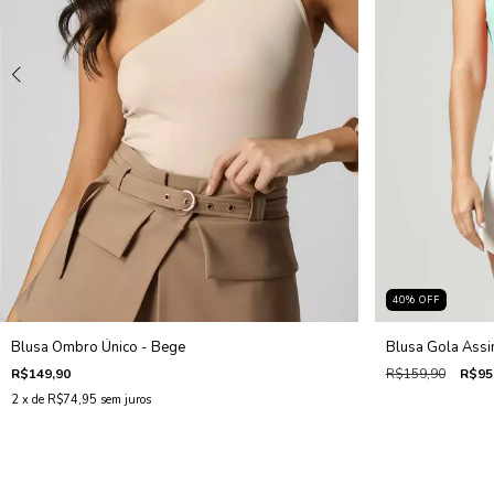
40
%
OFF
Blusa Ombro Único - Bege
Blusa Gola Assim
R$149,90
R$159,90
R$95
2
x de
R$74,95
sem juros