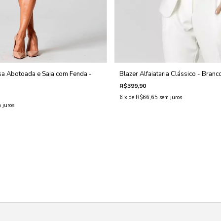
sa Abotoada e Saia com Fenda -
Blazer Alfaiataria Clássico - Branc
R$399,90
6
x de
R$66,65
sem juros
 juros