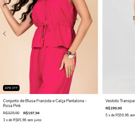
40
%
OFF
Conjunto de Blusa Franzida e Calça Pantalona -
Vestido Transpa
Rosa Pink
R$299,90
R$329,90
R$197,94
5
x de
R$59,98
sem
3
x de
R$65,98
sem juros